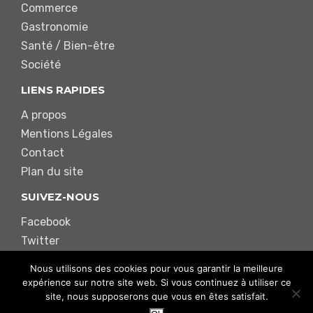
Commerce
Gastronomie
Santé / Bien-être
Société
LIENS RAPIDES
A propos
Mentions Légales
Contact
Plan du site
SUIVEZ-NOUS
Facebook
Twitter
Instagram
Nous utilisons des cookies pour vous garantir la meilleure
Youtube
expérience sur notre site web. Si vous continuez à utiliser ce
site, nous supposerons que vous en êtes satisfait.