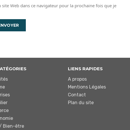
site Web dans ce navigateur pour la prochaine fois que je
ATÉGORIES
LIENS RAPIDES
ités
A propos
me
Mentions Légales
rises
Contact
lier
Plan du site
rce
onomie
/ Bien-être