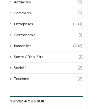
Actualités
(2)
Commerce
(2)
Entreprises
(580)
Gastronomie
(1)
Immobilier
(282)
Santé / Bien-être
(1)
Société
(2)
Tourisme
(2)
SUIVEZ-NOUS SUR :