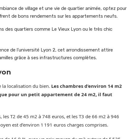
biance de village et une vie de quartier animée, optez pour
offrent de bons rendements sur les appartements neufs.
s des quartiers comme Le Vieux Lyon ou le très chic
ence de l’université Lyon 2, cet arrondissement attire
amilles grâce à ses infrastructures complètes.
yon
 la localisation du bien.
Les chambres d’environ 14 m2
ue pour un petit appartement de 24 m2, il faut
 les T2 de 45 m2 à 748 euros, et les T3 de 66 m2 à 946
moyen est d’environ 1 191 euros charges comprises.
ve de 16,9 %, avec un prix moyen du m2 autour de 5 535