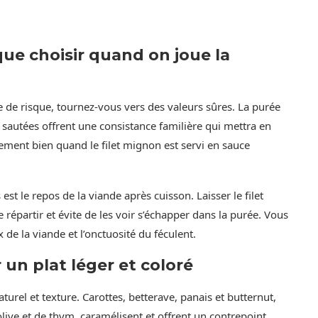
e choisir quand on joue la
se de risque, tournez-vous vers des valeurs sûres. La purée
 sautées offrent une consistance familière qui mettra en
rement bien quand le filet mignon est servi en sauce
st le repos de la viande après cuisson. Laisser le filet
épartir et évite de les voir s’échapper dans la purée. Vous
 de la viande et l’onctuosité du féculent.
 un plat léger et coloré
turel et texture. Carottes, betterave, panais et butternut,
live et de thym, caramélisent et offrent un contrepoint